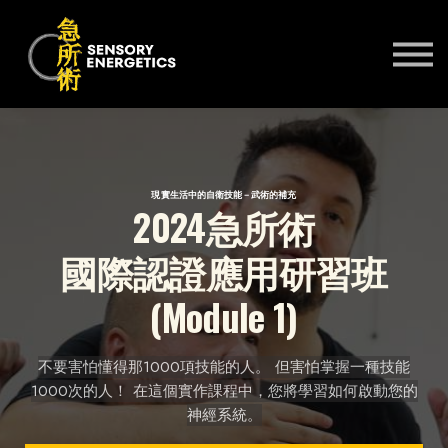
ONLINE COURSES
PRACTITIONERS 🌍
KSE UNIVERSITY
SIGN IN
SIGN UP
現實生活中的自衛技能－武術的補充
2024急所術
國際認證應用研習班
(Module 1)
不要害怕懂得那1000項技能的人。 但害怕掌握一種技能
1000次的人！ 在這個實作課程中，您將學習如何啟動您的
神經系統。